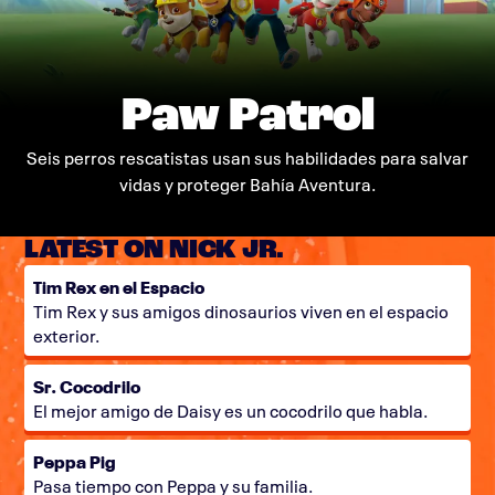
Paw Patrol
Seis perros rescatistas usan sus habilidades para salvar
vidas y proteger Bahía Aventura.
LATEST ON NICK JR.
Tim Rex en el Espacio
Tim Rex y sus amigos dinosaurios viven en el espacio
exterior.
Sr. Cocodrilo
El mejor amigo de Daisy es un cocodrilo que habla.
Peppa Pig
Pasa tiempo con Peppa y su familia.